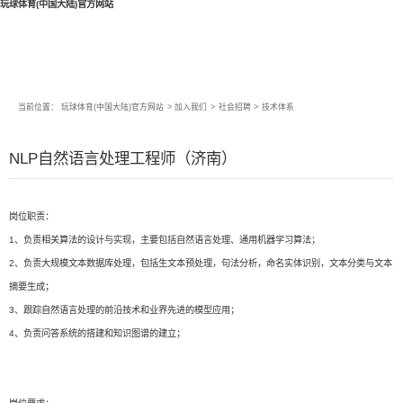
玩球体育(中国大陆)官方网站
当前位置：
玩球体育(中国大陆)官方网站
>
加入我们
>
社会招聘
>
技术体系
NLP自然语言处理工程师（济南）
岗位职责：
1、负责相关算法的设计与实现，主要包括自然语言处理、通用机器学习算法；
2、负责大规模文本数据库处理，包括生文本预处理，句法分析，命名实体识别，文本分类与文本
摘要生成；
3、跟踪自然语言处理的前沿技术和业界先进的模型应用；
4、负责问答系统的搭建和知识图谱的建立；